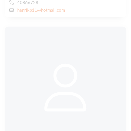
40866728
henrikp11@hotmail.com