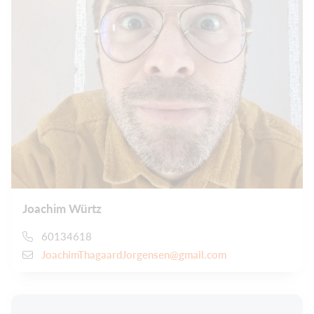
Joachim Würtz
60134618
JoachimThagaardJorgensen@gmail.com