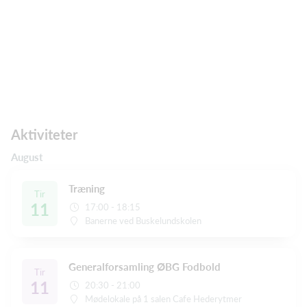
Aktiviteter
August
Træning
Tir
11
17:00 - 18:15
Banerne ved Buskelundskolen
Generalforsamling ØBG Fodbold
Tir
11
20:30 - 21:00
Mødelokale på 1 salen Cafe Hederytmer