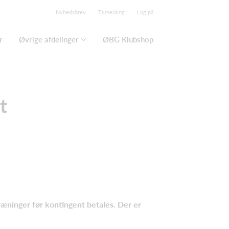
Nyhedsbrev
Tilmelding
Log på
r
Øvrige afdelinger
ØBG Klubshop
t
træninger før kontingent betales. Der er