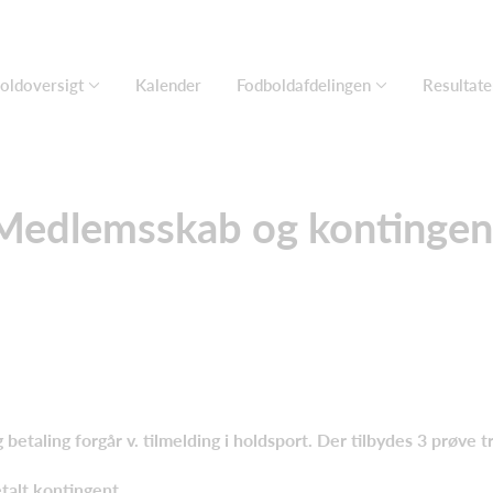
oldoversigt
Kalender
Fodboldafdelingen
Resultate
Medlemsskab og kontingen
betaling forgår v. tilmelding i holdsport. Der tilbydes 3 prøve 
talt kontingent.