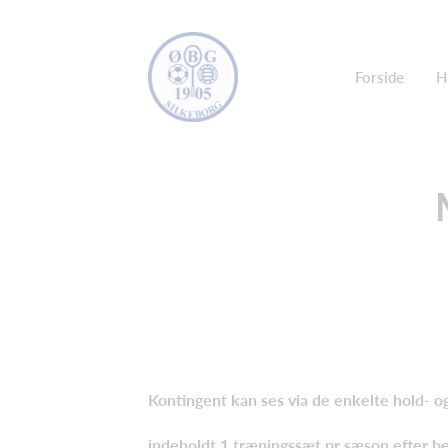
Forside
H
Kontingent kan ses via de enkelte hold- og 
indeholdt 1 træningssæt pr sæson efter be