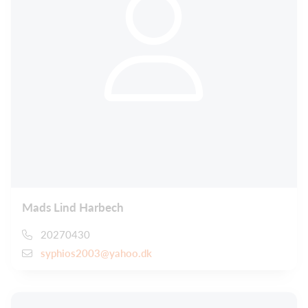
Mads Lind Harbech
20270430
syphios2003@yahoo.dk