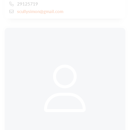
29125719
scullysimon@gmail.com