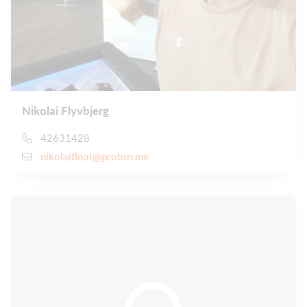
Nikolai Flyvbjerg
42631428
nikolaifloat@proton.me