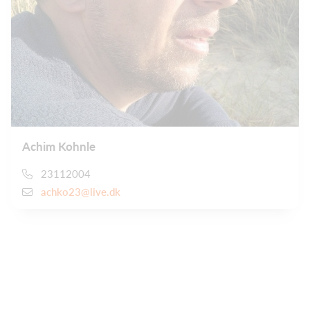
Achim Kohnle
23112004
achko23@live.dk