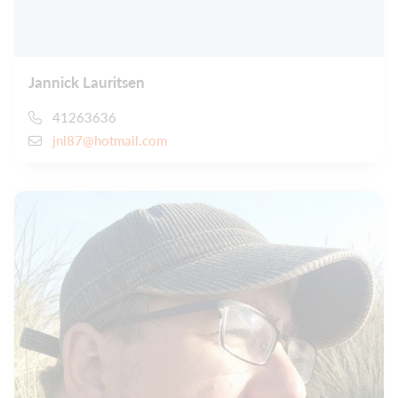
Jannick Lauritsen
41263636
jnl87@hotmail.com