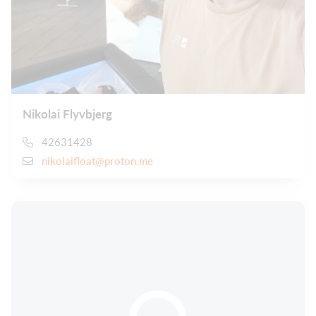
Nikolai Flyvbjerg
42631428
nikolaifloat@proton.me