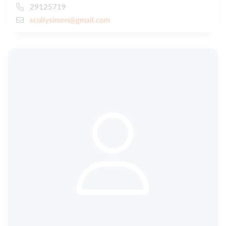
29125719
scullysimon@gmail.com