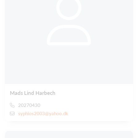
Mads Lind Harbech
20270430
syphios2003@yahoo.dk