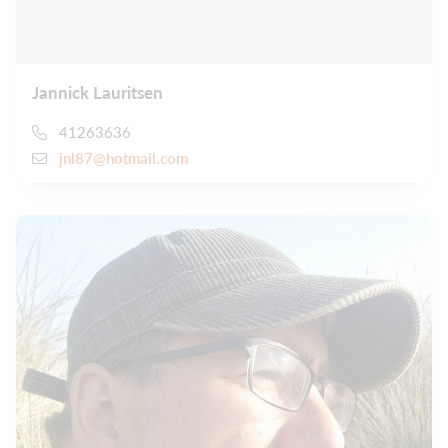
Jannick Lauritsen
41263636
jnl87@hotmail.com