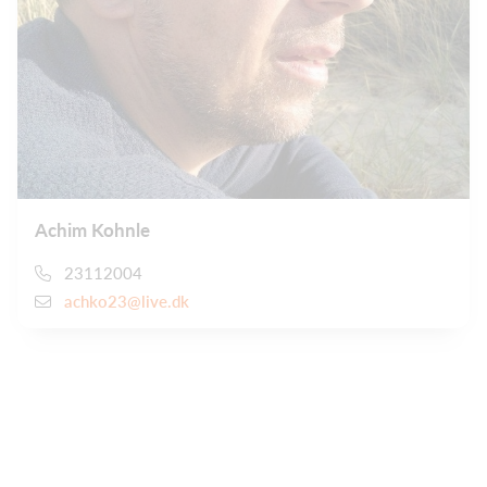
Achim Kohnle
23112004
achko23@live.dk