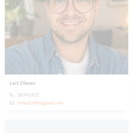
Lars Olesen
28741412
kslko2248@gmail.com