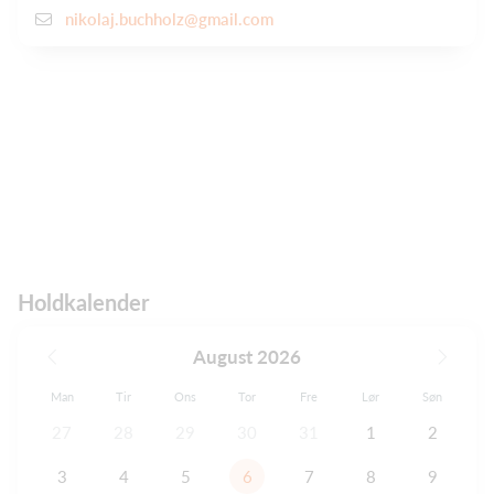
nikolaj.buchholz@gmail.com
Holdkalender
August 2026
Man
Tir
Ons
Tor
Fre
Lør
Søn
27
28
29
30
31
1
2
3
4
5
6
7
8
9